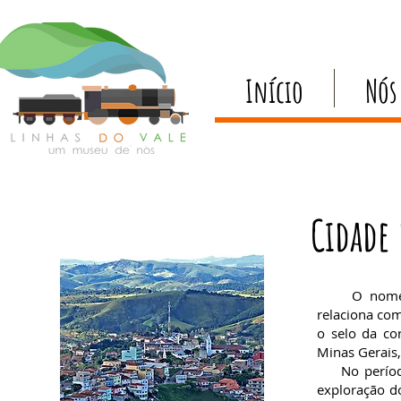
Início
Nós
Cidade
O nome Cun
relaciona com
o selo da co
Minas Gerais, 
No período c
exploração d