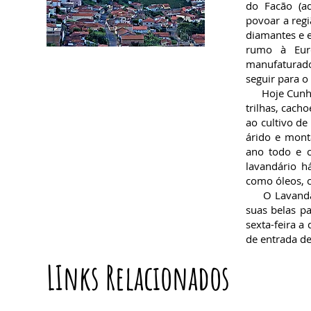
do Facão (ad
povoar a regi
diamantes e e
rumo à Euro
manufaturado
seguir para o 
Hoje Cunha é
trilhas, cach
ao cultivo de
árido e mont
ano todo e 
lavandário há
como óleos, c
O Lavandário
suas belas pa
sexta-feira a
de entrada de
LInks Relacionados