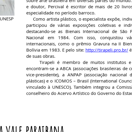
sobre arte brasileira em diversas partes do mundo.
e doutor, Percival é escritor de mais de 20 livro
especialidade no período barroco.
a UNESP
Como artista plástico, o especialista expõe, indiv
participou de várias exposições coletivas e ind
destacando-se as Bienais Internacional de Sã
Nacional em 1984. Com isso, conquistou vár
internacionais, como o prêmio Gravura na II Bien
Bolívia em 1983. E pelo site:
http://tirapeli.pro.br/
é
de suas obras.
Tirapeli é membro de muitos institutos e as
encontram-se a ABCA (associações brasileiras de cr
vice-presidente), a ANPAP (associação nacional
plásticas) e o ICOMOS – Brasil (International Coun
vinculado à UNESCO). Também integrou a Comiss
conselheiro do Acervo Artístico do Governo do Esta
a vale paraibana