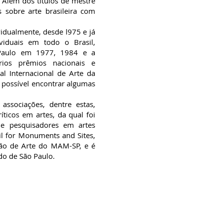
 Além dos títulos de mestre
s sobre arte brasileira com
idualmente, desde l975 e já
ividuais em todo o Brasil,
o Paulo em 1977, 1984 e a
ios prêmios nacionais e
al Internacional de Arte da
 possível encontrar algumas
sociações, dentre estas,
íticos em artes, da qual foi
 de pesquisadores em artes
cil for Monuments and Sites,
ão de Arte do MAM-SP, e é
do de São Paulo.